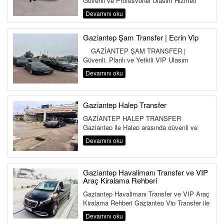
Güvenli ve Profesyonel Ulaşım Hizmeti
Gaziantep gibi ticaretin,...
Devamını oku
Gaziantep Şam Transfer | Ecrin Vip
GAZİANTEP ŞAM TRANSFER |
Güvenli, Planlı ve Yetkili VIP Ulaşım
Hizmeti Gazia...
Devamını oku
Gaziantep Halep Transfer
GAZİANTEP HALEP TRANSFER
Gaziantep ile Halep arasında güvenli ve
konforlu bir ulaşım planlamak isteyen yolc...
Devamını oku
Gaziantep Havalimanı Transfer ve VIP
Araç Kiralama Rehberi
Gaziantep Havalimanı Transfer ve VIP Araç
Kiralama Rehberi Gaziantep Vip Transfer ile
Konforlu ve Güvenli ...
Devamını oku