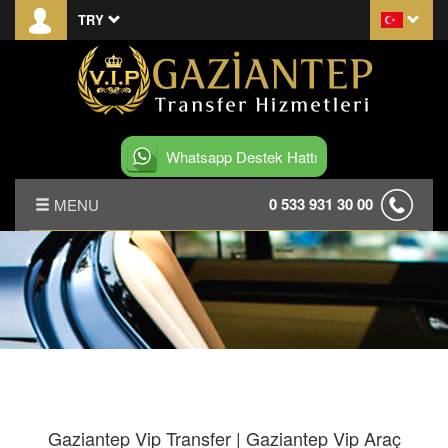
TRY
Whatsapp Destek Hattı
0 533 931 30 00
MENU
ANASAYFA
BIZI TANIYIN
YOLCU TAŞIMA SÖZLEŞMESI
İLETİŞİM
Gaziantep Vip Transfer | Gaziantep Vip Araç