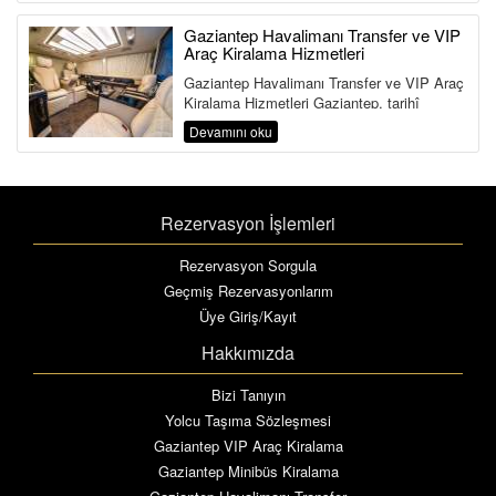
Gaziantep Havalimanı Transfer ve VIP
Araç Kiralama Hizmetleri
Gaziantep Havalimanı Transfer ve VIP Araç
Kiralama Hizmetleri Gaziantep, tarihî
zenginliği, gastronomisi ...
Devamını oku
Rezervasyon İşlemleri
Rezervasyon Sorgula
Geçmiş Rezervasyonlarım
Üye Giriş/Kayıt
Hakkımızda
Bizi Tanıyın
Yolcu Taşıma Sözleşmesi
Gaziantep VIP Araç Kiralama
Gaziantep Minibüs Kiralama